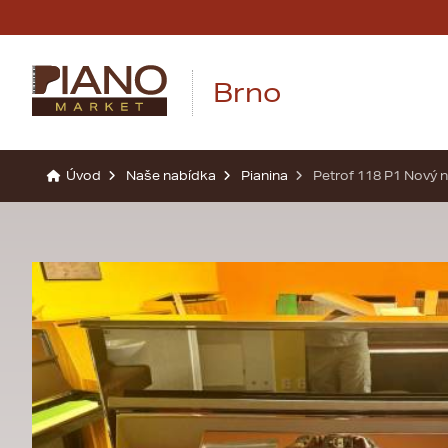
Brno
Úvod
Naše nabídka
Pianina
Petrof 118 P1 Nový n