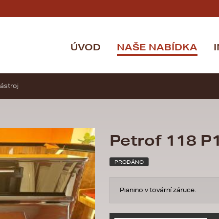
ÚVOD
NAŠE NABÍDKA
ástroj
Petrof 118 P
PRODÁNO
Pianino v tovární záruce.