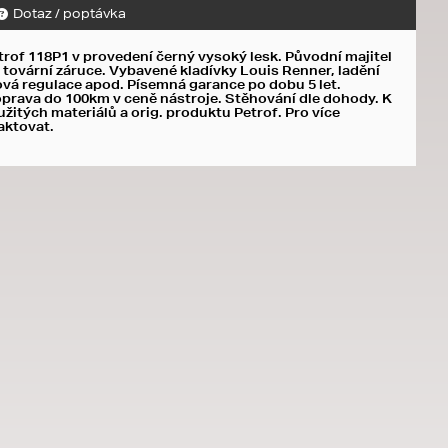
Dotaz / poptávka
trof 118P1 v provedení černý vysoký lesk. Původní majitel
 v tovární záruce. Vybavené kladívky Louis Renner, ladění
ová regulace apod. Písemná garance po dobu 5 let.
oprava do 100km v ceně nástroje. Stěhování dle dohody. K
užitých materiálů a orig. produktu Petrof. Pro více
aktovat.