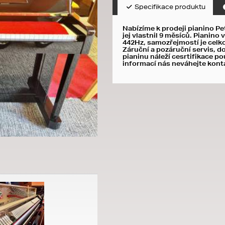
Specifikace produktu
Nabízíme k prodeji pianino Pe
jej vlastnil 9 měsíců. Pianino
442Hz, samozřejmostí je celk
Záruční a pozáruční servis, d
pianinu náleží cesrtifikace po
informací nás neváhejte kont